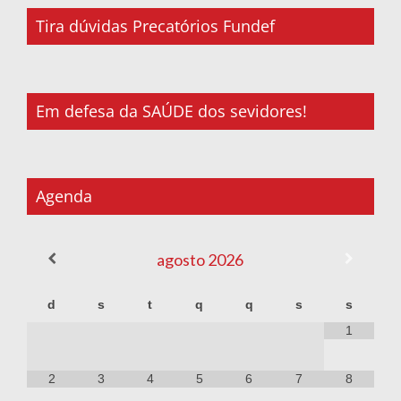
Tira dúvidas Precatórios Fundef
Em defesa da SAÚDE dos sevidores!
Agenda
agosto
2026
d
s
t
q
q
s
s
1
2
3
4
5
6
7
8