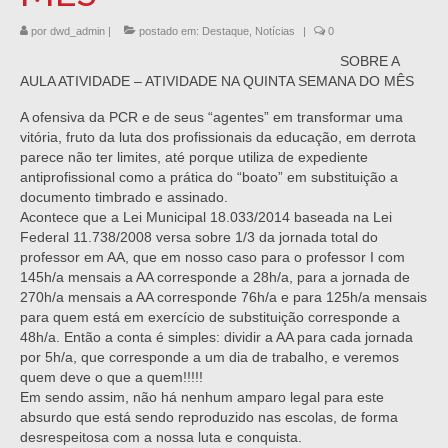
por
dwd_admin
|
postado em:
Destaque
,
Notícias
|
0
SOBRE A
AULA ATIVIDADE – ATIVIDADE NA QUINTA SEMANA DO MÊS
A ofensiva da PCR e de seus “agentes” em transformar uma
vitória, fruto da luta dos profissionais da educação, em derrota
parece não ter limites, até porque utiliza de expediente
antiprofissional como a prática do “boato” em substituição a
documento timbrado e assinado.
Acontece que a Lei Municipal 18.033/2014 baseada na Lei
Federal 11.738/2008 versa sobre 1/3 da jornada total do
professor em AA, que em nosso caso para o professor I com
145h/a mensais a AA corresponde a 28h/a, para a jornada de
270h/a mensais a AA corresponde 76h/a e para 125h/a mensais
para quem está em exercício de substituição corresponde a
48h/a. Então a conta é simples: dividir a AA para cada jornada
por 5h/a, que corresponde a um dia de trabalho, e veremos
quem deve o que a quem!!!!!
Em sendo assim, não há nenhum amparo legal para este
absurdo que está sendo reproduzido nas escolas, de forma
desrespeitosa com a nossa luta e conquista.