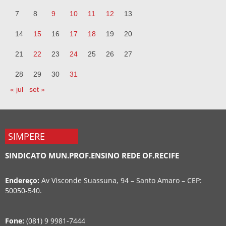
7
8
9
10
11
12
13
14
15
16
17
18
19
20
21
22
23
24
25
26
27
28
29
30
31
« jul
set »
SIMPERE
SINDICATO MUN.PROF.ENSINO REDE OF.RECIFE
Endereço:
Av Visconde Suassuna, 94 – Santo Amaro – CEP:
50050-540.
Fone:
(081) 9 9981-7444