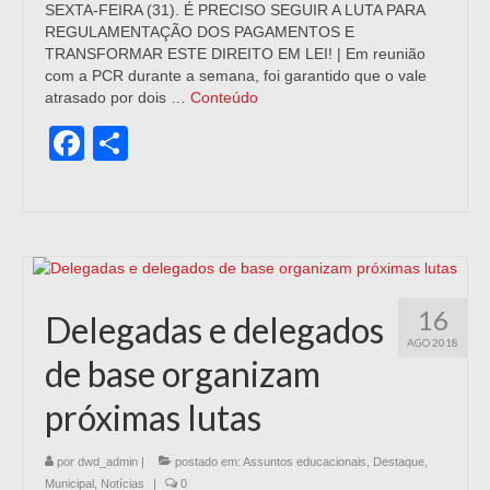
SEXTA-FEIRA (31). É PRECISO SEGUIR A LUTA PARA
REGULAMENTAÇÃO DOS PAGAMENTOS E
TRANSFORMAR ESTE DIREITO EM LEI! | Em reunião
com a PCR durante a semana, foi garantido que o vale
atrasado por dois …
Conteúdo
Facebook
Share
16
Delegadas e delegados
AGO 2018
de base organizam
próximas lutas
por
dwd_admin
|
postado em:
Assuntos educacionais
,
Destaque
,
Municipal
,
Notícias
|
0