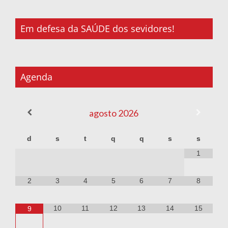
Em defesa da SAÚDE dos sevidores!
Agenda
agosto
2026
d
s
t
q
q
s
s
1
2
3
4
5
6
7
8
10
11
12
13
14
15
9