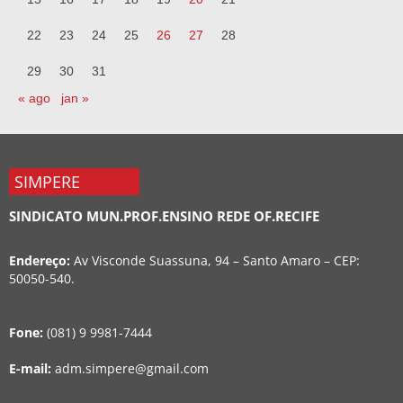
22
23
24
25
26
27
28
29
30
31
« ago
jan »
SIMPERE
SINDICATO MUN.PROF.ENSINO REDE OF.RECIFE
Endereço:
Av Visconde Suassuna, 94 – Santo Amaro – CEP:
50050-540.
Fone:
(081) 9 9981-7444
E-mail:
adm.simpere@gmail.com