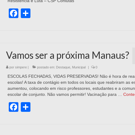
Resistência e Luta – CSP Conlutas
Facebook
Share
Vamos ser a próxima Manaus?
por
simpere
|
postado em:
Destaque
,
Municipal
|
0
ESCOLAS FECHADAS, VIDAS PRESERVADAS! Não é hora de reab
escolas! A taxa de contágio em todos os locais que reabriram as e
aumentou, colocando em risco professores, estudantes e a comu
escolar de conjunto. Não vamos permitir! Vacinação para …
Conte
Facebook
Share