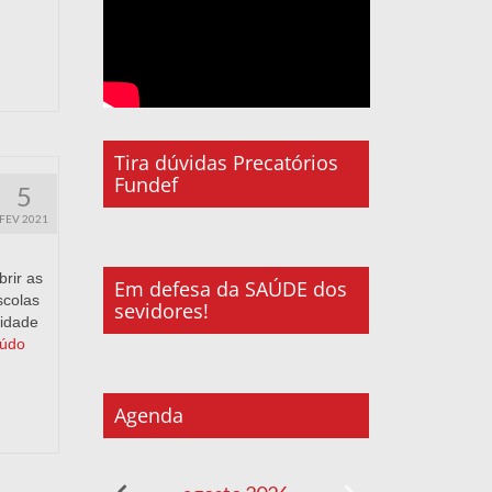
Tira dúvidas Precatórios
Fundef
5
FEV 2021
rir as
Em defesa da SAÚDE dos
scolas
sevidores!
nidade
údo
Agenda