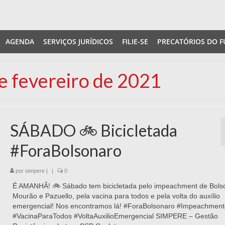
AGENDA
SERVIÇOS JURÍDICOS
FILIE-SE
PRECATÓRIOS DO F
de fevereiro de 2021
SÁBADO 🚲 Bicicletada
#ForaBolsonaro
por
simpere
|
|
0
É AMANHÃ! 🚲 Sábado tem bicicletada pelo impeachment de Bols
Mourão e Pazuello, pela vacina para todos e pela volta do auxílio
emergencial! Nos encontramos lá! #ForaBolsonaro #Impeachment
#VacinaParaTodos #VoltaAuxilioEmergencial SIMPERE – Gestão