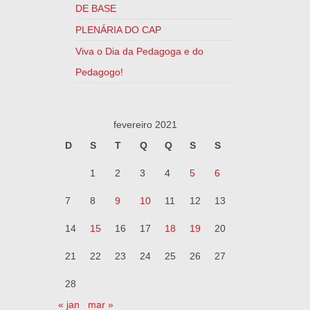
DE BASE
PLENÁRIA DO CAP
Viva o Dia da Pedagoga e do
Pedagogo!
fevereiro 2021
D
S
T
Q
Q
S
S
1
2
3
4
5
6
7
8
9
10
11
12
13
14
15
16
17
18
19
20
21
22
23
24
25
26
27
28
« jan
mar »