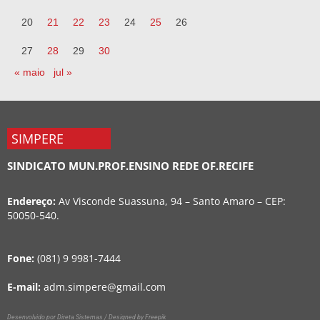
20
21
22
23
24
25
26
27
28
29
30
« maio
jul »
SIMPERE
SINDICATO MUN.PROF.ENSINO REDE OF.RECIFE
Endereço:
Av Visconde Suassuna, 94 – Santo Amaro – CEP:
50050-540.
Fone:
(081) 9 9981-7444
E-mail:
adm.simpere@gmail.com
Desenvolvido por Direta Sistemas /
Designed by Freepik