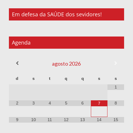
Em defesa da SAÚDE dos sevidores!
Agenda
agosto
2026
d
s
t
q
q
s
s
1
2
3
4
5
6
8
7
9
10
11
12
13
14
15