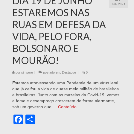
DIA 19 DE JUNHO
JUN 2021
ESTAREMOS NAS
RUAS EM DEFESA DA
VIDA, PELO FORA,
BOLSONARO E
MOURÃO!
por
simpere
|
postado em:
Destaque
|
0
Estamos atravessando uma Pandemia de um vírus letal
que já ceifou a vida de quase meio milhão de brasileiros
e brasileiras. Junto com as mazelas da Covid-19, vemos
a fome e desemprego crescerem de forma alarmante,
sob um governo que …
Conteúdo
Facebook
Share