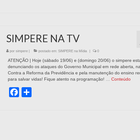
SIMPERE NA TV
por
simpere
|
postado em:
SIMPERE na Mídia
|
0
ATENÇÃO | Hoje (sábado 19/06) e (domingo 20/06) o simpere est
denunciando os ataques do Governo Municipal em rede aberta, na
Contra a Reforma da Previdência e pela manutenção do ensino r
para salvar vidas! Fique atento na programação! …
Conteúdo
Facebook
Share