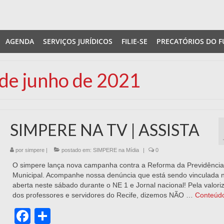
AGENDA
SERVIÇOS JURÍDICOS
FILIE-SE
PRECATÓRIOS DO F
 de junho de 2021
SIMPERE NA TV | ASSISTA
por
simpere
|
postado em:
SIMPERE na Mídia
|
0
O simpere lança nova campanha contra a Reforma da Previdência
Municipal. Acompanhe nossa denúncia que está sendo vinculada 
aberta neste sábado durante o NE 1 e Jornal nacional! Pela valori
dos professores e servidores do Recife, dizemos NÃO …
Conteúd
Facebook
Share