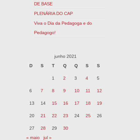
DE BASE
PLENÁRIA DO CAP
Viva o Dia da Pedagoga e do
Pedagogo!
junho 2021
D
S
T
Q
Q
S
S
1
2
3
4
5
6
7
8
9
10
11
12
13
14
15
16
17
18
19
20
21
22
23
24
25
26
27
28
29
30
« maio
jul »