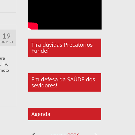
19
JUN 2021
Tira dúvidas Precatórios
Fundef
ará
 TV.
emoto
Em defesa da SAÚDE dos
sevidores!
Agenda