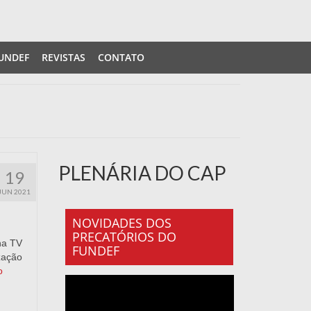
UNDEF
REVISTAS
CONTATO
PLENÁRIA DO CAP
19
JUN 2021
NOVIDADES DOS
PRECATÓRIOS DO
na TV
FUNDEF
zação
o