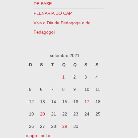
DE BASE
PLENÁRIA DO CAP
Viva o Dia da Pedagoga e do
Pedagogo!
setembro 2021
D
S
T
Q
Q
S
S
1
2
3
4
5
6
7
8
9
10
11
12
13
14
15
16
17
18
19
20
21
22
23
24
25
26
27
28
29
30
« ago
out »