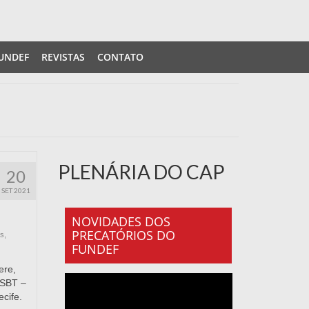
UNDEF
REVISTAS
CONTATO
PLENÁRIA DO CAP
20
SET 2021
NOVIDADES DOS
PRECATÓRIOS DO
as
,
FUNDEF
ere,
 SBT –
cife.