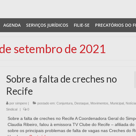
AGENDA
SERVIÇOS JURÍDICOS
FILIE-SE
PRECATÓRIOS DO F
0 de setembro de 2021
Sobre a falta de creches no
Recife
por
simpere
|
postado em:
Conjuntura
,
Destaque
,
Movimentos
,
Municipal
,
Notíci
Sindical
|
0
Sobre a falta de creches no Recife A Coordenadora Geral do Simp
Claudia Ribeiro, falou à emissora TV Clube do Recife – afiliada do
sobre os principais problemas de falta de vagas nas Creches do Re