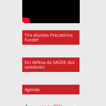
Tira dúvidas Precatórios
Fundef
Em defesa da SAÚDE dos
sevidores!
Agenda