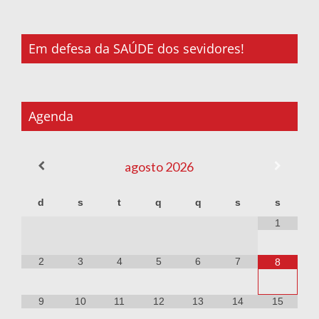
Em defesa da SAÚDE dos sevidores!
Agenda
agosto
2026
d
s
t
q
q
s
s
1
2
3
4
5
6
7
8
9
10
11
12
13
14
15