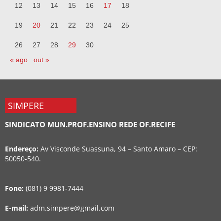
12
13
14
15
16
17
18
19
20
21
22
23
24
25
26
27
28
29
30
« ago
out »
SIMPERE
SINDICATO MUN.PROF.ENSINO REDE OF.RECIFE
Endereço:
Av Visconde Suassuna, 94 – Santo Amaro – CEP:
50050-540.
Fone:
(081) 9 9981-7444
E-mail:
adm.simpere@gmail.com