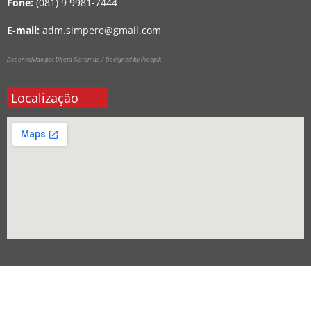
Fone:
(081) 9 9981-7444
E-mail:
adm.simpere@gmail.com
Desenvolvido por Direta Sistemas /
Designed by Freepik
Localização