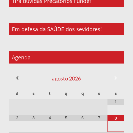
Tira dúvidas Precatórios Fundef
Em defesa da SAÚDE dos sevidores!
Agenda
agosto
2026
d
s
t
q
q
s
s
1
2
3
4
5
6
7
8