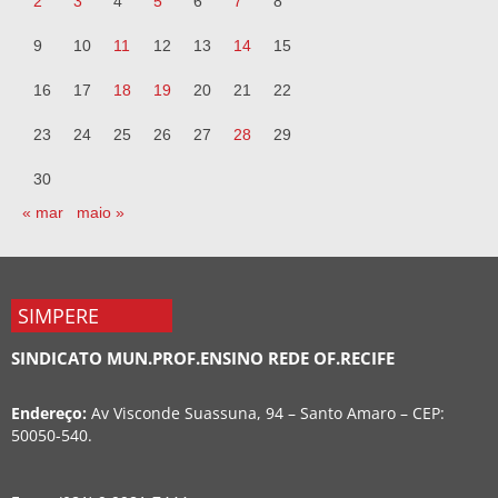
2
3
4
5
6
7
8
9
10
11
12
13
14
15
16
17
18
19
20
21
22
23
24
25
26
27
28
29
30
« mar
maio »
SIMPERE
SINDICATO MUN.PROF.ENSINO REDE OF.RECIFE
Endereço:
Av Visconde Suassuna, 94 – Santo Amaro – CEP:
50050-540.