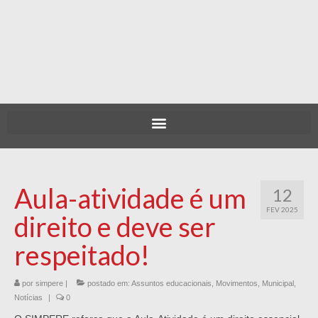
Aula-atividade é um
12
FEV 2025
direito e deve ser
respeitado!
por
simpere
|
postado em:
Assuntos educacionais
,
Movimentos
,
Municipal
,
Notícias
|
0