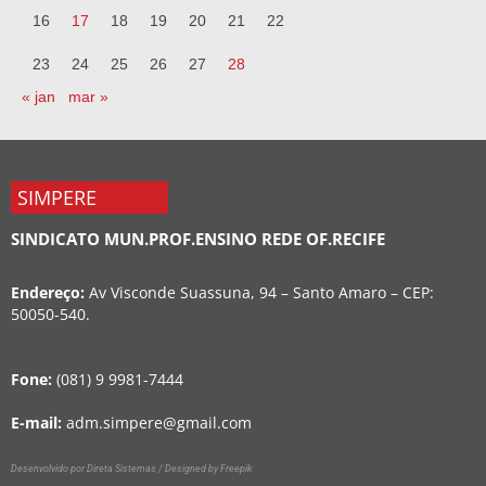
16
17
18
19
20
21
22
23
24
25
26
27
28
« jan
mar »
SIMPERE
SINDICATO MUN.PROF.ENSINO REDE OF.RECIFE
Endereço:
Av Visconde Suassuna, 94 – Santo Amaro – CEP:
50050-540.
Fone:
(081) 9 9981-7444
E-mail:
adm.simpere@gmail.com
Desenvolvido por Direta Sistemas /
Designed by Freepik