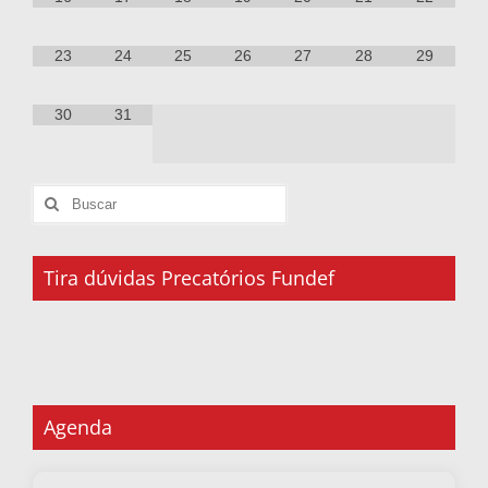
23
24
25
26
27
28
29
30
31
Tira dúvidas Precatórios Fundef
Agenda