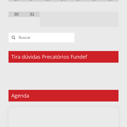
30
31
Tira dúvidas Precatórios Fundef
Agenda