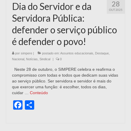
28
Dia do Servidor e da
OUT 2025
Servidora Pública:
defender o serviço público
é defender o povo!
por
simpere
|
postado em:
Assuntos educacionais
,
Destaque
,
Nacional
,
Notícias
,
Sindical
|
0
Neste 28 de outubro, o SIMPERE celebra e reafirma o
compromisso com todas e todos que dedicam suas vidas
ao serviço público. Ser servidora e servidor é mais do
que exercer uma função: é escolher, todos os dias,
cuidar …
Conteúdo
Facebook
Share