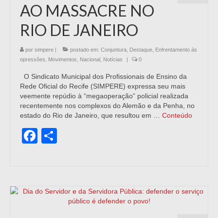
AO MASSACRE NO
RIO DE JANEIRO
por
simpere
|
postado em:
Conjuntura
,
Destaque
,
Enfrentamento às
opressões
,
Movimentos
,
Nacional
,
Notícias
|
0
O Sindicato Municipal dos Profissionais de Ensino da
Rede Oficial do Recife (SIMPERE) expressa seu mais
veemente repúdio à “megaoperação” policial realizada
recentemente nos complexos do Alemão e da Penha, no
estado do Rio de Janeiro, que resultou em …
Conteúdo
Facebook
Share