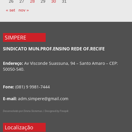
26
27
28
29
30
31
« set
nov »
SIMPERE
SINDICATO MUN.PROF.ENSINO REDE OF.RECIFE
Endereço:
Av Visconde Suassuna, 94 – Santo Amaro – CEP:
50050-540.
Fone:
(081) 9 9981-7444
E-mail:
adm.simpere@gmail.com
Desenvolvido por Direta Sistemas /
Designed by Freepik
Localização