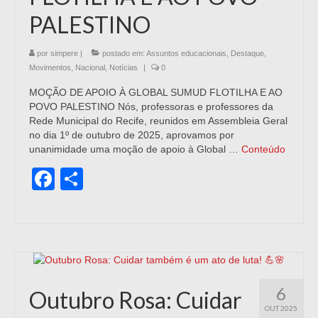
PALESTINO
por
simpere
|
postado em:
Assuntos educacionais
,
Destaque
,
Movimentos
,
Nacional
,
Notícias
|
0
MOÇÃO DE APOIO À GLOBAL SUMUD FLOTILHA E AO
POVO PALESTINO Nós, professoras e professores da
Rede Municipal do Recife, reunidos em Assembleia Geral
no dia 1º de outubro de 2025, aprovamos por
unanimidade uma moção de apoio à Global …
Conteúdo
Facebook
Share
6
Outubro Rosa: Cuidar
OUT 2025