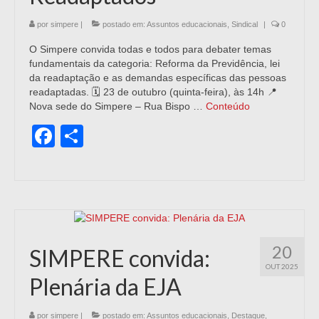
por
simpere
|
postado em:
Assuntos educacionais
,
Sindical
|
0
O Simpere convida todas e todos para debater temas
fundamentais da categoria: Reforma da Previdência, lei
da readaptação e as demandas específicas das pessoas
readaptadas. 🗓 23 de outubro (quinta-feira), às 14h 📍
Nova sede do Simpere – Rua Bispo …
Conteúdo
Facebook
Share
20
SIMPERE convida:
OUT 2025
Plenária da EJA
por
simpere
|
postado em:
Assuntos educacionais
,
Destaque
,