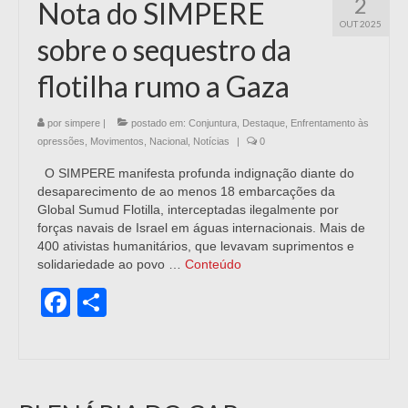
2
Nota do SIMPERE
OUT 2025
sobre o sequestro da
flotilha rumo a Gaza
por
simpere
|
postado em:
Conjuntura
,
Destaque
,
Enfrentamento às
opressões
,
Movimentos
,
Nacional
,
Notícias
|
0
O SIMPERE manifesta profunda indignação diante do
desaparecimento de ao menos 18 embarcações da
Global Sumud Flotilla, interceptadas ilegalmente por
forças navais de Israel em águas internacionais. Mais de
400 ativistas humanitários, que levavam suprimentos e
solidariedade ao povo …
Conteúdo
Facebook
Share