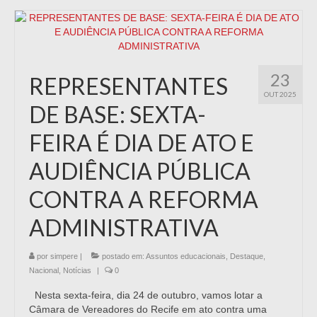
23
REPRESENTANTES
OUT 2025
DE BASE: SEXTA-
FEIRA É DIA DE ATO E
AUDIÊNCIA PÚBLICA
CONTRA A REFORMA
ADMINISTRATIVA
por
simpere
|
postado em:
Assuntos educacionais
,
Destaque
,
Nacional
,
Notícias
|
0
Nesta sexta-feira, dia 24 de outubro, vamos lotar a
Câmara de Vereadores do Recife em ato contra uma