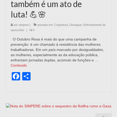
também é um ato de
luta! 💪🌸
por
simpere
|
postado em:
Conjuntura
,
Destaque
,
Enfrentamento às
opressões
|
0
O Outubro Rosa é mais do que uma campanha de
prevenção: é um chamado à resistência das mulheres
trabalhadoras. Em um país marcado por desigualdades,
as mulheres, especialmente as da educação pública,
enfrentam jornadas duplas, acúmulo de funções e …
Conteúdo
Facebook
Share