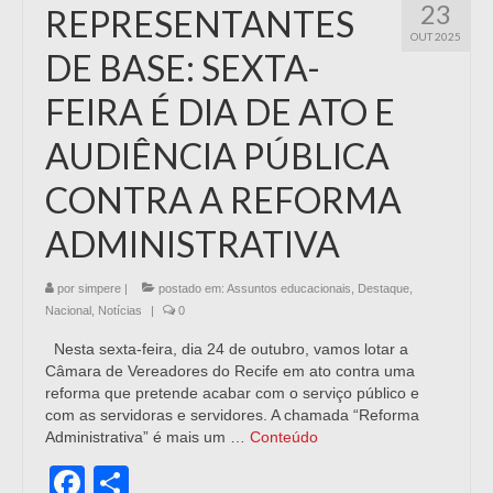
23
REPRESENTANTES
OUT 2025
DE BASE: SEXTA-
FEIRA É DIA DE ATO E
AUDIÊNCIA PÚBLICA
CONTRA A REFORMA
ADMINISTRATIVA
por
simpere
|
postado em:
Assuntos educacionais
,
Destaque
,
Nacional
,
Notícias
|
0
Nesta sexta-feira, dia 24 de outubro, vamos lotar a
Câmara de Vereadores do Recife em ato contra uma
reforma que pretende acabar com o serviço público e
com as servidoras e servidores. A chamada “Reforma
Administrativa” é mais um …
Conteúdo
Facebook
Share