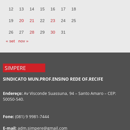
12
13
14
15
16
17
18
19
20
21
22
23
24
25
26
27
28
29
30
31
« set
nov »
SIMPERE
SINDICATO MUN.PROF.ENSINO REDE OF.RECIFE
Endereço:
Av Visconde Suassuna, 94 – Santo Amaro – CEP:
50050-540.
Fone:
(081) 9 9981-7444
E-mail:
adm.simpere@gmail.com