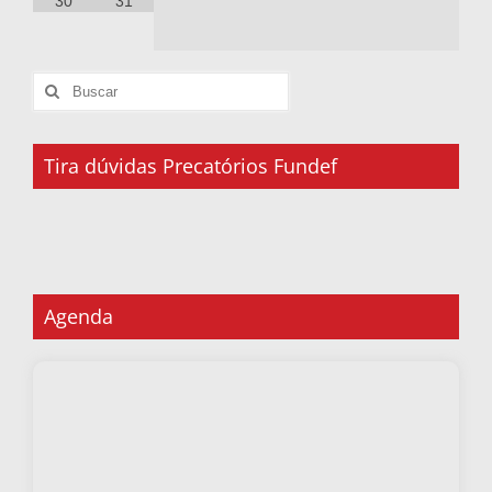
30
31
Tira dúvidas Precatórios Fundef
Agenda