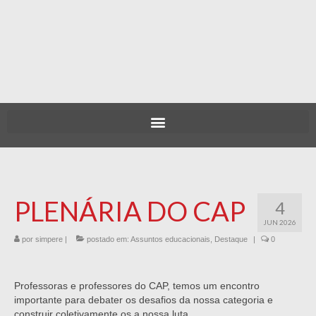
PLENÁRIA DO CAP
4
JUN 2026
por
simpere
|
postado em:
Assuntos educacionais
,
Destaque
|
0
Professoras e professores do CAP, temos um encontro
importante para debater os desafios da nossa categoria e
construir coletivamente os a nossa luta.