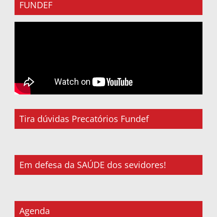
FUNDEF
Tira dúvidas Precatórios Fundef
Em defesa da SAÚDE dos sevidores!
Agenda