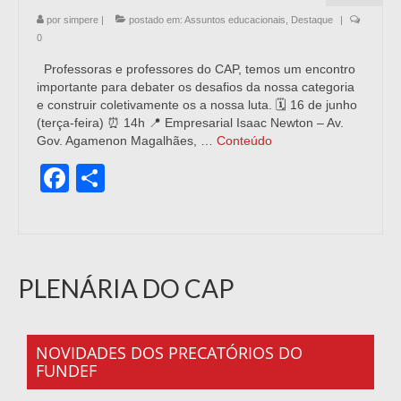
por
simpere
|
postado em:
Assuntos educacionais
,
Destaque
|
0
Professoras e professores do CAP, temos um encontro
importante para debater os desafios da nossa categoria
e construir coletivamente os a nossa luta. 🗓️ 16 de junho
(terça-feira) ⏰ 14h 📍 Empresarial Isaac Newton – Av.
Gov. Agamenon Magalhães, …
Conteúdo
Facebook
Share
PLENÁRIA DO CAP
NOVIDADES DOS PRECATÓRIOS DO
FUNDEF