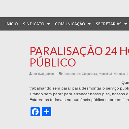
INÍCIO
SINDICATO
COMUNICAÇÃO
SECRETARIAS
PARALISAÇÃO 24 
PÚBLICO
por
dwd_admin
|
postado em:
Conjuntura
,
Municipal
,
Notícias
|
Quin
trabalhando sem parar para desmontar o serviço públic
lutando sem parar para arrancar nosso piso, nossos dir
Estaremos todas/os na audiência pública sobre as fi
Facebook
Share