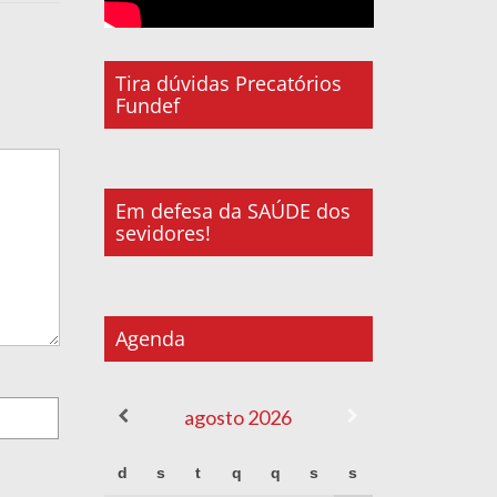
Tira dúvidas Precatórios
Fundef
Em defesa da SAÚDE dos
sevidores!
Agenda
agosto
2026
d
s
t
q
q
s
s