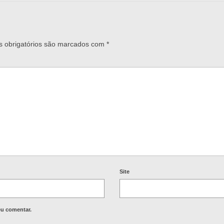
 obrigatórios são marcados com
*
Site
eu comentar.