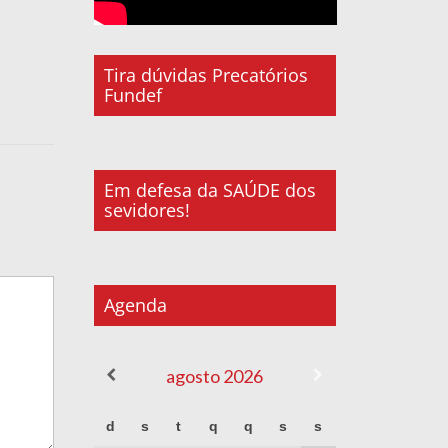
Tira dúvidas Precatórios
Fundef
Em defesa da SAÚDE dos
sevidores!
Agenda
agosto
2026
d
s
t
q
q
s
s