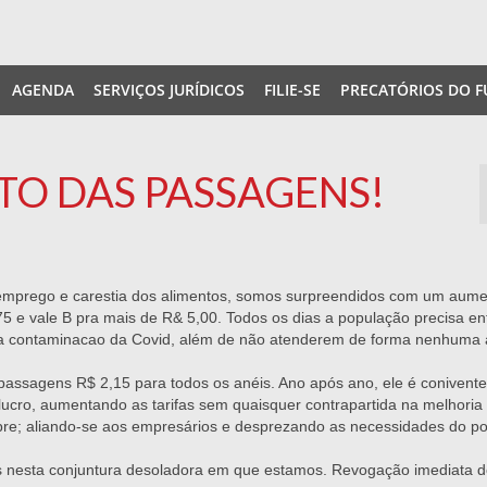
AGENDA
SERVIÇOS JURÍDICOS
FILIE-SE
PRECATÓRIOS DO F
O DAS PASSAGENS!
emprego e carestia dos alimentos, somos surpreendidos com um aum
,75 e vale B pra mais de R& 5,00. Todos os dias a população precisa en
a a contaminacao da Covid, além de não atenderem de forma nenhuma 
ssagens R$ 2,15 para todos os anéis. Ano após ano, ele é conivent
lucro, aumentando as tarifas sem quaisquer contrapartida na melhoria
e; aliando-se aos empresários e desprezando as necessidades do p
s nesta conjuntura desoladora em que estamos. Revogação imediata 