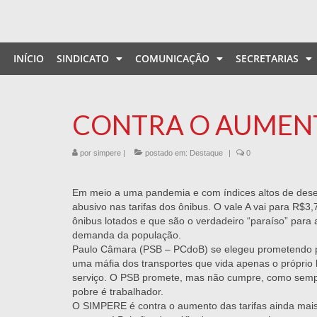
INÍCIO
SINDICATO
COMUNICAÇÃO
SECRETARIAS
CONTRA O AUMENT
por
simpere
|
postado em:
Destaque
|
0
Em meio a uma pandemia e com índices altos de des
abusivo nas tarifas dos ônibus. O vale A vai para R$3
ônibus lotados e que são o verdadeiro “paraíso” par
demanda da população.
Paulo Câmara (PSB – PCdoB) se elegeu prometendo pa
uma máfia dos transportes que vida apenas o próprio 
serviço. O PSB promete, mas não cumpre, como sempr
pobre é trabalhador.
O SIMPERE é contra o aumento das tarifas ainda mai