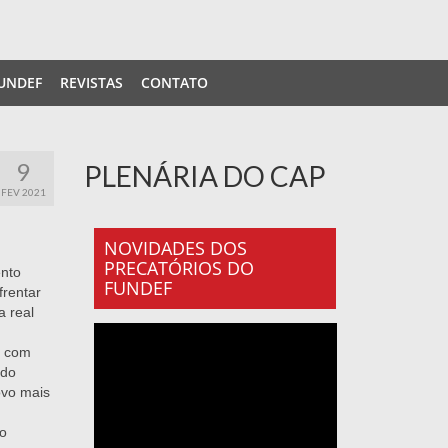
UNDEF
REVISTAS
CONTATO
9
PLENÁRIA DO CAP
FEV 2021
NOVIDADES DOS
PRECATÓRIOS DO
ento
FUNDEF
frentar
a real
e com
 do
ovo mais
do