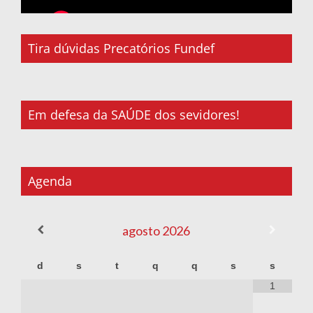
Tira dúvidas Precatórios Fundef
Em defesa da SAÚDE dos sevidores!
Agenda
agosto
2026
d
s
t
q
q
s
s
1