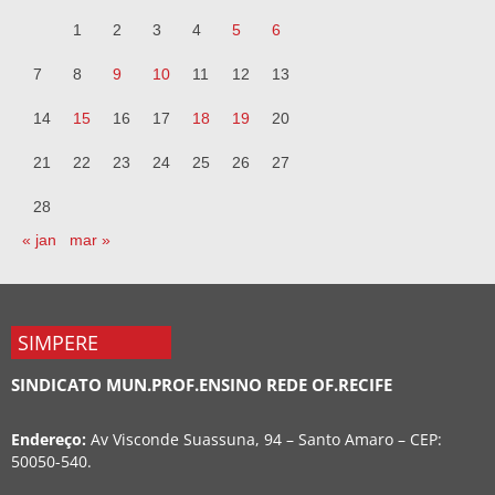
1
2
3
4
5
6
7
8
9
10
11
12
13
14
15
16
17
18
19
20
21
22
23
24
25
26
27
28
« jan
mar »
SIMPERE
SINDICATO MUN.PROF.ENSINO REDE OF.RECIFE
Endereço:
Av Visconde Suassuna, 94 – Santo Amaro – CEP:
50050-540.