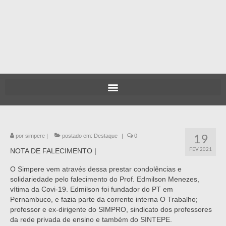
19
por
simpere
|
postado em:
Destaque
|
0
FEV 2021
NOTA DE FALECIMENTO |
O Simpere vem através dessa prestar condolências e
solidariedade pelo falecimento do Prof. Edmilson Menezes,
vítima da Covi-19. Edmilson foi fundador do PT em
Pernambuco, e fazia parte da corrente interna O Trabalho;
professor e ex-dirigente do SIMPRO, sindicato dos professores
da rede privada de ensino e também do SINTEPE.