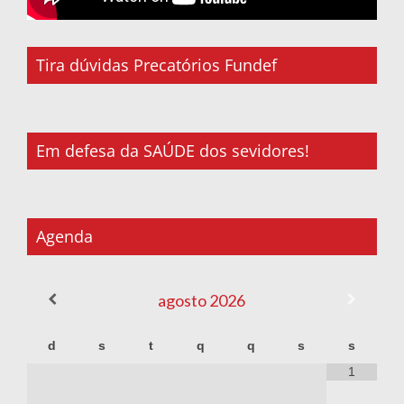
Tira dúvidas Precatórios Fundef
Em defesa da SAÚDE dos sevidores!
Agenda
agosto
2026
d
s
t
q
q
s
s
1