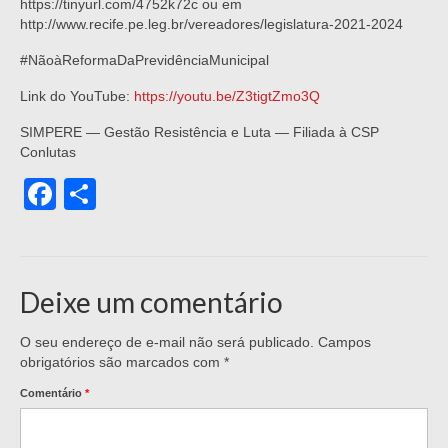
https://tinyurl.com/4752k72c ou em
http://www.recife.pe.leg.br/vereadores/legislatura-2021-2024
#NãoàReformaDaPrevidênciaMunicipal
Link do YouTube:
https://youtu.be/Z3tigtZmo3Q
SIMPERE — Gestão Resistência e Luta — Filiada à CSP
Conlutas
Facebook
Share
Deixe um comentário
O seu endereço de e-mail não será publicado.
Campos
obrigatórios são marcados com
*
Comentário
*