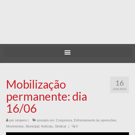
Mobilização
16
JUN 2021
permanente: dia
16/06
por
simpere
|
postado em:
Conjuntura
,
Enfrentamento às opressões
,
Movimentos
,
Municipal
,
Notícias
,
Sindical
|
0