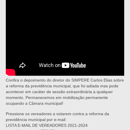
Confira o depoimento do diretor do SIMPERE Carlos Elias sobre
a reforma da previdência municipal, que foi adiada mas pode
acontecer em caráter de sessão extraordinária a qualquer
momento. Permanecemos em mobilização permanente
ocupando a Câmara municipal!
Pressione os vereadores a votarem contra a reforma da
previdência municipal por e-mail:
LISTA E-MAIL DE VEREADORES 2021-2024