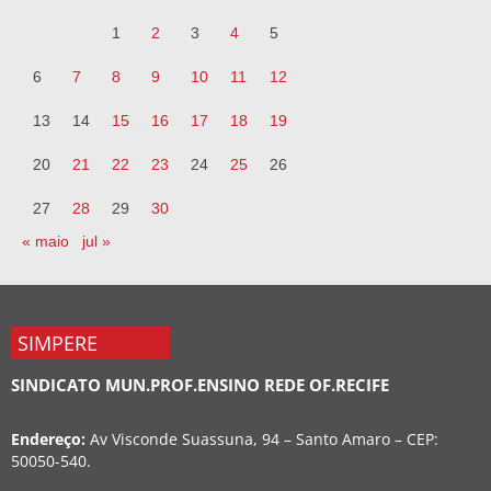
1
2
3
4
5
6
7
8
9
10
11
12
13
14
15
16
17
18
19
20
21
22
23
24
25
26
27
28
29
30
« maio
jul »
SIMPERE
SINDICATO MUN.PROF.ENSINO REDE OF.RECIFE
Endereço:
Av Visconde Suassuna, 94 – Santo Amaro – CEP:
50050-540.