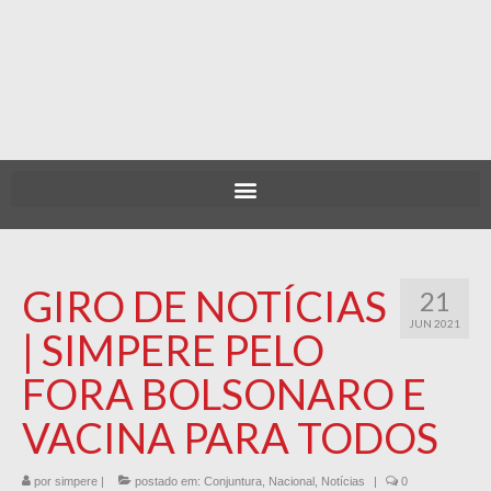
GIRO DE NOTÍCIAS
21
JUN 2021
| SIMPERE PELO
FORA BOLSONARO E
VACINA PARA TODOS
por
simpere
|
postado em:
Conjuntura
,
Nacional
,
Notícias
|
0