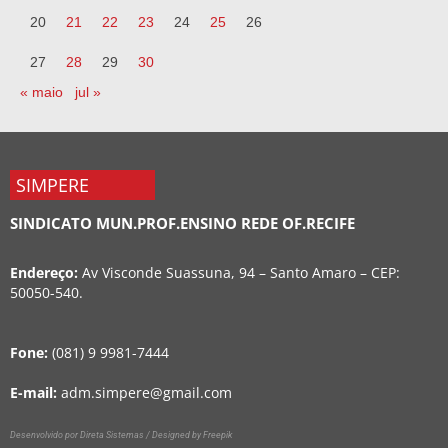
20
21
22
23
24
25
26
27
28
29
30
« maio
jul »
SIMPERE
SINDICATO MUN.PROF.ENSINO REDE OF.RECIFE
Endereço:
Av Visconde Suassuna, 94 – Santo Amaro – CEP:
50050-540.
Fone:
(081) 9 9981-7444
E-mail:
adm.simpere@gmail.com
Desenvolvido por Direta Sistemas /
Designed by Freepik