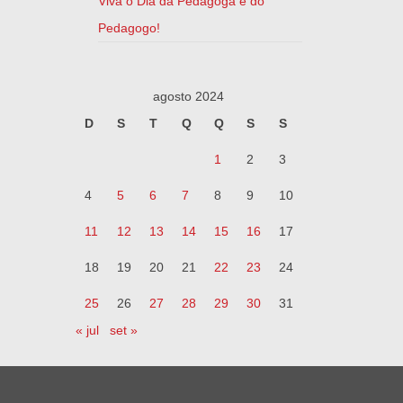
Viva o Dia da Pedagoga e do
Pedagogo!
agosto 2024
D
S
T
Q
Q
S
S
1
2
3
4
5
6
7
8
9
10
11
12
13
14
15
16
17
18
19
20
21
22
23
24
25
26
27
28
29
30
31
« jul
set »