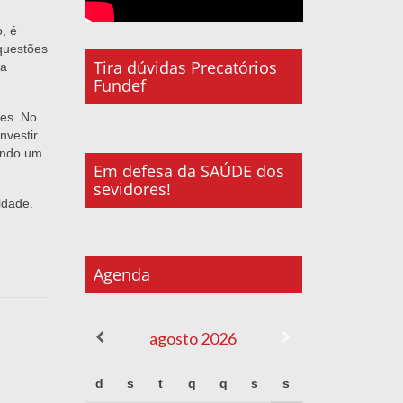
, é
questões
Tira dúvidas Precatórios
ma
Fundef
res. No
nvestir
endo um
Em defesa da SAÚDE dos
sevidores!
ldade.
Agenda
agosto
2026
d
s
t
q
q
s
s