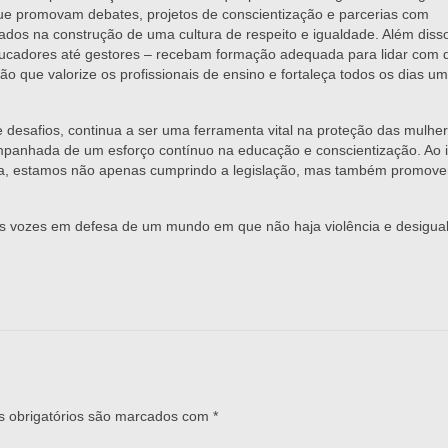
e promovam debates, projetos de conscientização e parcerias com
ados na construção de uma cultura de respeito e igualdade. Além disso
educadores até gestores – recebam formação adequada para lidar com 
o que valorize os profissionais de ensino e fortaleça todos os dias u
desafios, continua a ser uma ferramenta vital na proteção das mulhe
mpanhada de um esforço contínuo na educação e conscientização. Ao i
osa, estamos não apenas cumprindo a legislação, mas também promov
os vozes em defesa de um mundo em que não haja violência e desigua
 obrigatórios são marcados com
*