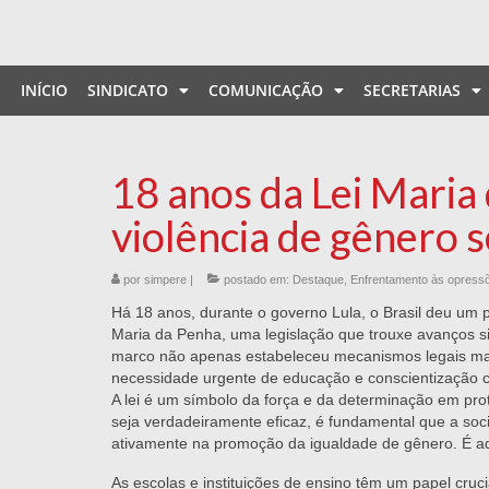
INÍCIO
SINDICATO
COMUNICAÇÃO
SECRETARIAS
18 anos da Lei Maria 
violência de gênero 
por
simpere
|
postado em:
Destaque
,
Enfrentamento às opress
Há 18 anos, durante o governo Lula, o Brasil deu um p
Maria da Penha, uma legislação que trouxe avanços si
marco não apenas estabeleceu mecanismos legais mai
necessidade urgente de educação e conscientização c
A lei é um símbolo da força e da determinação em prot
seja verdadeiramente eficaz, é fundamental que a s
ativamente na promoção da igualdade de gênero. É a
As escolas e instituições de ensino têm um papel cru