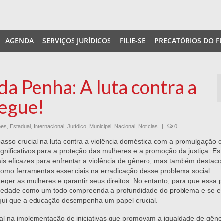
AGENDA
SERVIÇOS JURÍDICOS
FILIE-SE
PRECATÓRIOS DO F
da Penha: A luta contra a
segue!
ões
,
Estadual
,
Internacional
,
Jurídico
,
Municipal
,
Nacional
,
Notícias
|
0
asso crucial na luta contra a violência doméstica com a promulgação 
gnificativos para a proteção das mulheres e a promoção da justiça. Es
s eficazes para enfrentar a violência de gênero, mas também destac
omo ferramentas essenciais na erradicação desse problema social.
eger as mulheres e garantir seus direitos. No entanto, para que essa 
ociedade como um todo compreenda a profundidade do problema e se e
qui que a educação desempenha um papel crucial.
cial na implementação de iniciativas que promovam a igualdade de gên