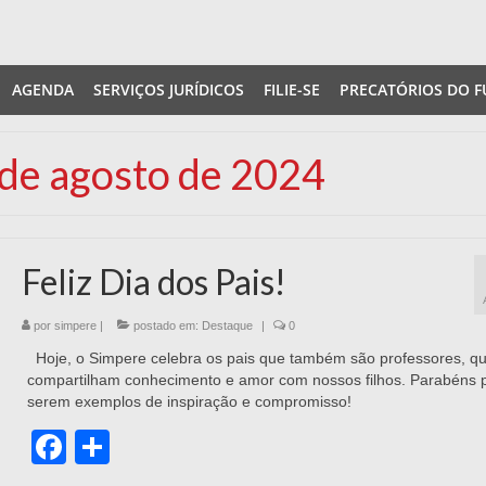
AGENDA
SERVIÇOS JURÍDICOS
FILIE-SE
PRECATÓRIOS DO F
 de agosto de 2024
Feliz Dia dos Pais!
por
simpere
|
postado em:
Destaque
|
0
Hoje, o Simpere celebra os pais que também são professores, q
compartilham conhecimento e amor com nossos filhos. Parabéns 
serem exemplos de inspiração e compromisso!
Facebook
Share