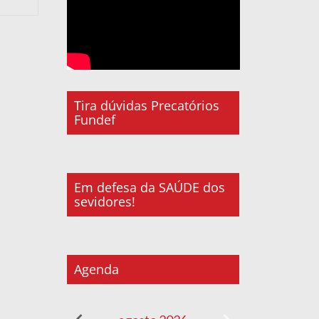
Tira dúvidas Precatórios
Fundef
Em defesa da SAÚDE dos
sevidores!
Agenda