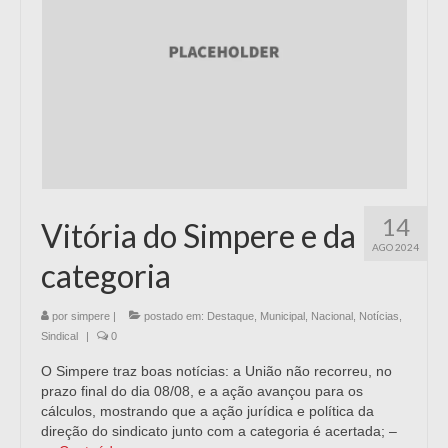
14
Vitória do Simpere e da
AGO 2024
categoria
por
simpere
|
postado em:
Destaque
,
Municipal
,
Nacional
,
Notícias
,
Sindical
|
0
O Simpere traz boas notícias: a União não recorreu, no
prazo final do dia 08/08, e a ação avançou para os
cálculos, mostrando que a ação jurídica e política da
direção do sindicato junto com a categoria é acertada; –