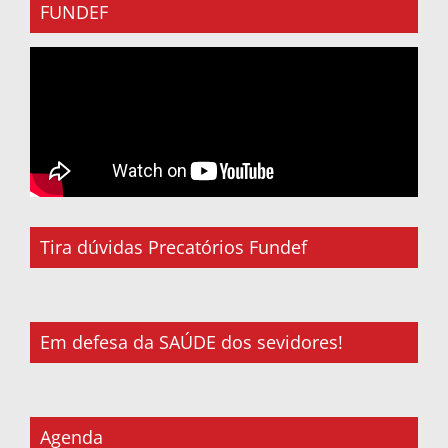
FUNDEF
Tira dúvidas Precatórios Fundef
Em defesa da SAÚDE dos sevidores!
Agenda