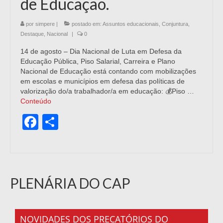
de Educação.
por
simpere
|
postado em:
Assuntos educacionais
,
Conjuntura
,
Destaque
,
Nacional
|
0
14 de agosto – Dia Nacional de Luta em Defesa da
Educação Pública, Piso Salarial, Carreira e Plano
Nacional de Educação está contando com mobilizações
em escolas e municípios em defesa das políticas de
valorização do/a trabalhador/a em educação: 💰Piso …
Conteúdo
Facebook
Share
PLENÁRIA DO CAP
NOVIDADES DOS PRECATÓRIOS DO