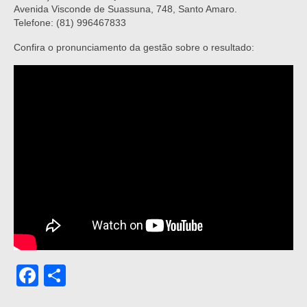
Avenida Visconde de Suassuna, 748, Santo Amaro.
Telefone: (81) 996467833
Confira o pronunciamento da gestão sobre o resultado:
Facebook
Share