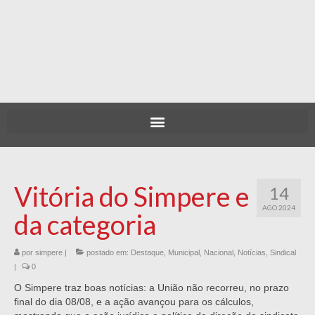
Vitória do Simpere e
14
AGO 2024
da categoria
por
simpere
|
postado em:
Destaque
,
Municipal
,
Nacional
,
Notícias
,
Sindical
|
0
O Simpere traz boas notícias: a União não recorreu, no prazo
final do dia 08/08, e a ação avançou para os cálculos,