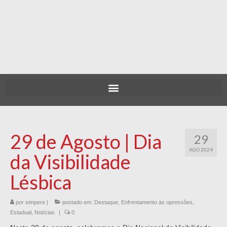
29 de Agosto | Dia
29
AGO 2024
da Visibilidade
Lésbica
por
simpere
|
postado em:
Destaque
,
Enfrentamento às opressões
,
Estadual
,
Notícias
|
0