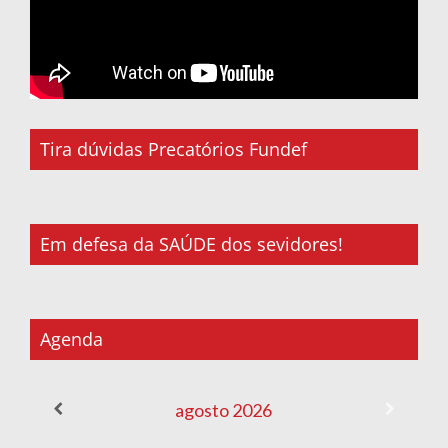
Tira dúvidas Precatórios Fundef
Em defesa da SAÚDE dos sevidores!
Agenda
agosto
2026